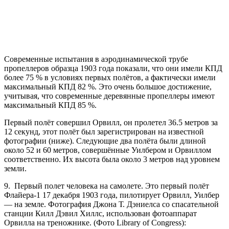
Современные испытания в аэродинамической трубе
пропеллеров образца 1903 года показали, что они имели КПД
более 75 % в условиях первых полётов, а фактически имели
максимальный КПД 82 %. Это очень большое достижение,
учитывая, что современные деревянные пропеллеры имеют
максимальный КПД 85 %.
Первый полёт совершил Орвилл, он пролетел 36.5 метров за
12 секунд, этот полёт был зарегистрирован на известной
фотографии (ниже). Следующие два полёта были длиной
около 52 и 60 метров, совершённые Уилбером и Орвиллом
соответственно. Их высота была около 3 метров над уровнем
земли.
9. Первый полет человека на самолете. Это первый полёт
Флайера-1 17 декабря 1903 года, пилотирует Орвилл, Уилбер
— на земле. Фотография Джона Т. Дэниелса со спасательной
станции Килл Дэвил Хиллс, использован фотоаппарат
Орвилла на треножнике. (Фото Library of Congress):