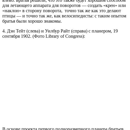
влево. Братья решили, что это также будет хорошим способом
для летающего аппарата для поворотов — создать «крен» или
«наклон» в сторону поворота, точно так же как это делают
птицы — и точно так же, как велосипедисты: с таким опытом
братья были хорошо знакомы.
4. Дэн Тейт (слева) и Уилбур Райт (справа) с планером, 19
сентября 1902. (Фото Library of Congress):
В основе проекта первого полноразмерного планера братьев