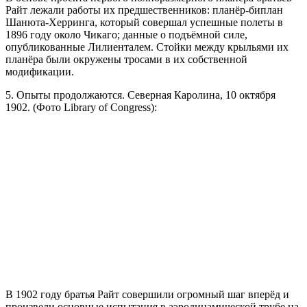
Райт лежали работы их предшественников: планёр-биплан
Шанюта-Херринга, который совершал успешные полеты в
1896 году около Чикаго; данные о подъёмной силе,
опубликованные Лилиенталем. Стойки между крыльями их
планёра были окружены тросами в их собственной
модификации.
5. Опыты продолжаются. Северная Каролина, 10 октября
1902. (Фото Library of Congress):
В 1902 году братья Райт совершили огромный шаг вперёд и
произвели основные испытания в аэродинамической трубе на