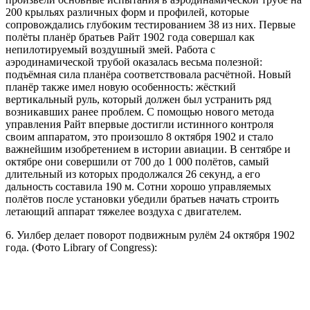
200 крыльях различных форм и профилей, которые
сопровождались глубоким тестированием 38 из них. Первые
полёты планёр братьев Райт 1902 года совершал как
непилотируемый воздушный змей. Работа с
аэродинамической трубой оказалась весьма полезной:
подъёмная сила планёра соответствовала расчётной. Новый
планёр также имел новую особенность: жёсткий
вертикальный руль, который должен был устранить ряд
возникавших ранее проблем. С помощью нового метода
управления Райт впервые достигли истинного контроля
своим аппаратом, это произошло 8 октября 1902 и стало
важнейшим изобретением в истории авиации. В сентябре и
октябре они совершили от 700 до 1 000 полётов, самый
длительный из которых продолжался 26 секунд, а его
дальность составила 190 м. Сотни хорошо управляемых
полётов после установки убедили братьев начать строить
летающий аппарат тяжелее воздуха с двигателем.
6. Уилбер делает поворот подвижным рулём 24 октября 1902
года. (Фото Library of Congress):