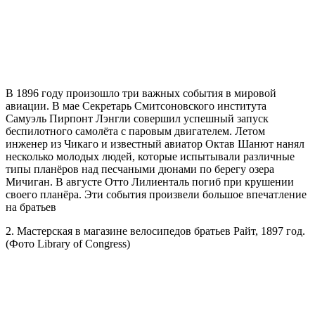
В 1896 году произошло три важных события в мировой
авиации. В мае Секретарь Смитсоновского института
Самуэль Пирпонт Лэнгли совершил успешный запуск
беспилотного самолёта с паровым двигателем. Летом
инженер из Чикаго и известный авиатор Октав Шанют нанял
несколько молодых людей, которые испытывали различные
типы планёров над песчаными дюнами по берегу озера
Мичиган. В августе Отто Лилиенталь погиб при крушении
своего планёра. Эти события произвели большое впечатление
на братьев
2. Мастерская в магазине велосипедов братьев Райт, 1897 год.
(Фото Library of Congress)