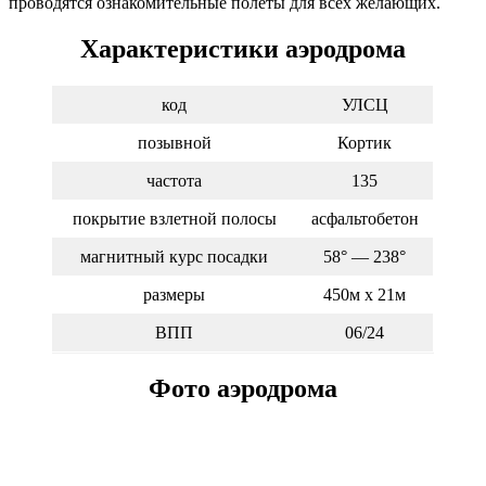
проводятся ознакомительные полеты для всех желающих.
Характеристики аэродрома
код
УЛСЦ
позывной
Кортик
частота
135
покрытие взлетной полосы
асфальтобетон
магнитный курс посадки
58° — 238°
размеры
450м х 21м
ВПП
06/24
Фото аэродрома