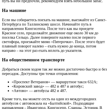
путь вы ни предпочли, рекомендуем взять небольшой запас.
На машине
Если вы собираетесь поехать на машине, выезжайте из Санкт-
Петербурга по Таллинскому шоссе. Начинайте путь в
направлении Кингисеппа. После того как вы проедете
Красное село, продолжайте движение еще около 30 км до
поселка Сельцо. Далее поверните налево после первого
светофора, проезжайте мимо «Пятерочки». После этого будет
плавный поворот налево – ехать нужно до конца, потом
направо – на этот раз ехать вплоть до указателя.
На общественном транспорте
Добраться своим ходом так же можно достаточно быстро и без
пересадок. Доступны три точки отправления:
«Проспект Ветеранов» — маршрутное такси 632А;
«Кировский завод» — 482 и 487 и автобус;
«Автово» — автобусы 482 и 487.
Кроме того, вы можете сесть на один из междугородних
автобусов с автовокзала на «Балтийской». Подходящие
направления – Ивангород, Кингисепп, Сланцы, Эстония. В