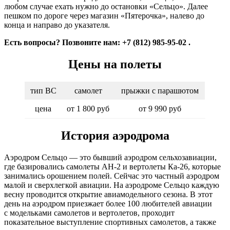
любом случае ехать нужно до остановки «Сельцо». Далее
пешком по дороге через магазин «Пятерочка», налево до
конца и направо до указателя.
Есть вопросы? Позвоните нам: +7 (812) 985-95-02 .
Цены на полеты
тип ВС
самолет
прыжки с парашютом
цена
от 1 800 руб
от 9 990 руб
История аэродрома
Аэродром Сельцо — это бывший аэродром сельхозавиации,
где базировались самолеты АН-2 и вертолеты Ка-26, которые
занимались орошением полей. Сейчас это частный аэродром
малой и сверхлегкой авиации. На аэродроме Сельцо каждую
весну проводится открытие авиамодельного сезона. В этот
день на аэродром приезжает более 100 любителей авиации
с модельками самолетов и вертолетов, проходит
показательное выступление спортивных самолетов, а также